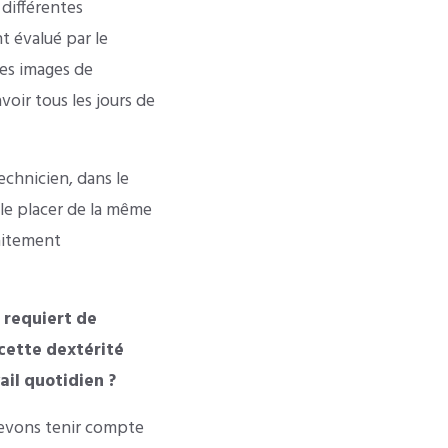
 différentes
t évalué par le
des images de
voir tous les jours de
echnicien, dans le
 le placer de la même
raitement
 requiert de
cette dextérité
il quotidien ?
 devons tenir compte