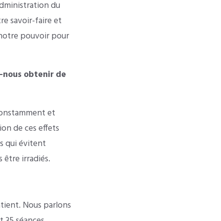
administration du
e savoir-faire et
 notre pouvoir pour
-nous obtenir de
 constamment et
ion de ces effets
s qui évitent
 être irradiés.
patient. Nous parlons
t 35 séances,