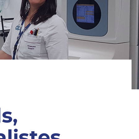
s,
listes