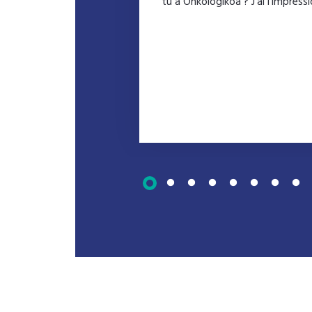
tu à Onkologikoa ? J’ai l’impres
Lire la suite