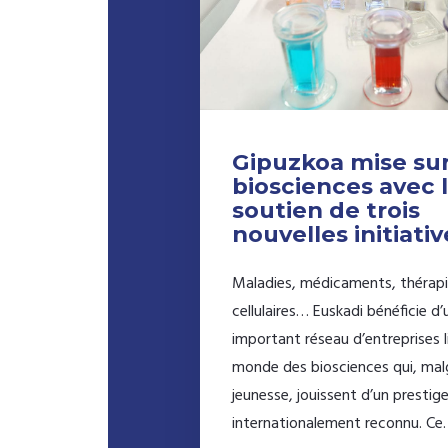
Gipuzkoa mise sur
biosciences avec 
soutien de trois
nouvelles initiativ
Maladies, médicaments, thérap
cellulaires… Euskadi bénéficie d’
important réseau d’entreprises l
monde des biosciences qui, malg
jeunesse, jouissent d’un prestig
internationalement reconnu. C