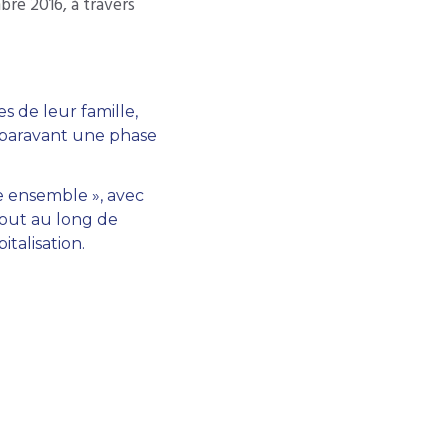
bre 2016, à travers
s de leur famille,
uparavant une phase
re ensemble », avec
tout au long de
italisation.