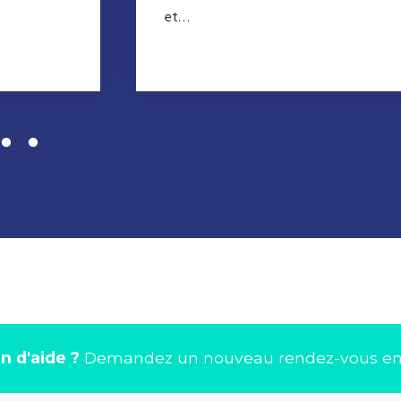
et…
Lire la suite
n d'aide ?
Demandez un nouveau rendez-vous en 