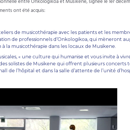
tionnelle entre Onkologikoa et Musikene, signée le 1er décem
ments ont été acquis:
eliers de musicothérapie avec les patients et les membre
ration de professionnels d’Onkologikoa, qui mèneront a
on à la musicothérapie dans les locaux de Musikene.
sicales, « une culture qui humanise et vous invite à viv
des solistes de Musikene qui offrent plusieurs concerts 
all de l’hôpital et dans la salle d’attente de l’unité d’hosp