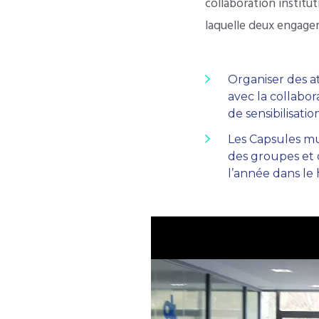
collaboration institu
laquelle deux engage
Organiser des at
avec la collabo
de sensibilisati
Les Capsules mu
des groupes et 
l’année dans le h
Lecteur
vidéo