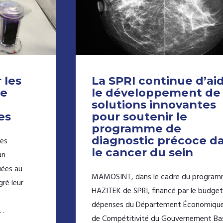
 les
La SPRI continue d’ai
le
le développement de
solutions innovantes
es
pour soutenir le
programme de
diagnostic précoce d
ies
le cancer du sein
un
iées au
MAMOSINT, dans le cadre du progra
ré leur
HAZITEK de SPRI, financé par le budge
e
dépenses du Département Économique
e…
de Compétitivité du Gouvernement Ba