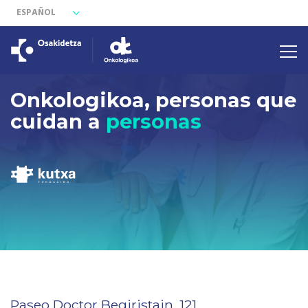
ESPAÑOL
Onkologikoa, personas que
cuidan a
personas
Paseo Doctor Begiristain, 121